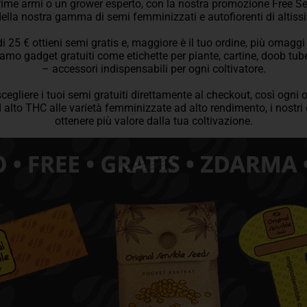
 prime armi o un grower esperto, con la nostra promozione Free S
ella nostra gamma di semi femminizzati e autofiorenti di altiss
5 € ottieni semi gratis e, maggiore è il tuo ordine, più omaggi rice
riamo gadget gratuiti come etichette per piante, cartine, doob tu
– accessori indispensabili per ogni coltivatore.
cegliere i tuoi semi gratuiti direttamente al checkout, così ogni 
d alto THC alle varietà femminizzate ad alto rendimento, i nostri
ottenere più valore dalla tua coltivazione.