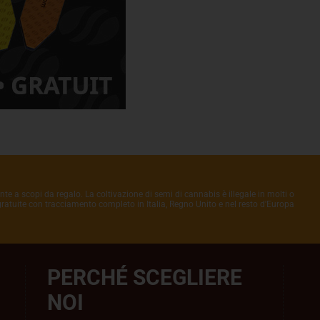
nte a scopi da regalo. La coltivazione di semi di cannabis è illegale in molti o
 gratuite con tracciamento completo in Italia, Regno Unito e nel resto d'Europa
PERCHÉ SCEGLIERE
NOI