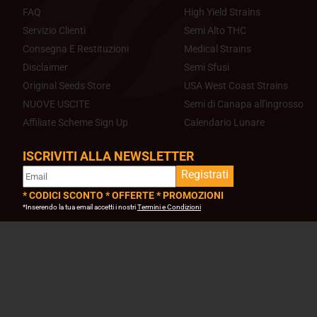
FAQ
High Yield Strains
Servizio Clienti
Semi Alto THC
Consegna E Restituzioni
Medical Strains
Disclaimer
Semi Sfusi
Original Seeds Store
USA West Coast Strains
NUOVE USCITE
Semi di Canapa all'ingrosso
Affiliate Scheme Sign Up
Calendario Lunare
ISCRIVITI ALLA NEWSLETTER
Registrati
* CODICI SCONTO * OFFERTE * PROMOZIONI
*Inserendo la tua email accetti i nostri
Termini e Condizioni