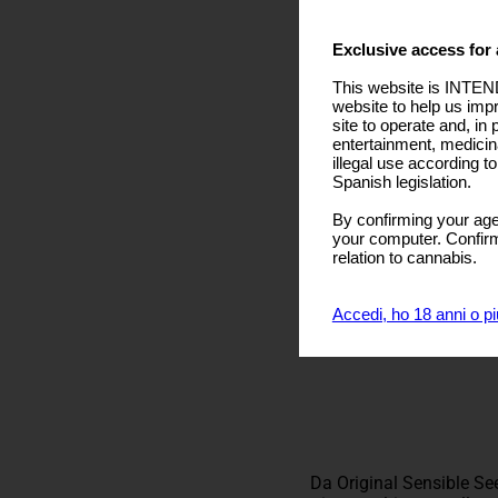
Exclusive access for 
This website is INTEND
website to help us imp
site to operate and, in 
entertainment, medicin
illegal use according t
Spanish legislation.
By confirming your age
your computer. Confirma
relation to cannabis.
Accedi, ho 18 anni o pi
Da Original Sensible See