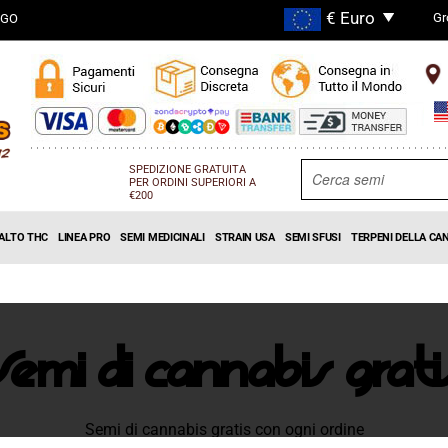
Gr
OGO
SPEDIZIONE GRATUITA
PER ORDINI SUPERIORI A
€200
 ALTO THC
LINEA PRO
SEMI MEDICINALI
STRAIN USA
SEMI SFUSI
TERPENI DELLA CA
Semi di cannabis grati
Semi di cannabis gratis con ogni ordine