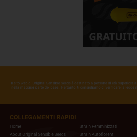
Il sito web di Original Sensible Seeds è destinato a persone di età superiore a
nella maggior parte dei paesi. Pertanto, ti consigliamo di verificare la legge
COLLEGAMENTI RAPIDI
Home
Strain Femminizzati
About Original Sensible Seeds
Strain Autofiorenti