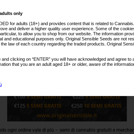
adults only
ED for adults (18+) and provides content that is related to Cannabi
rove and deliver a higher quality user experience. Some of the cookies
particular, to allow you to shop from our website. The information provi
al and educational purposes only. Original Sensible Seeds are not res
o the law of each country regarding the traded products. Original Sen
 and clicking on “ENTER” you will have acknowledged and agree to a
tion that you are an adult aged 18+ or older, aware of the informatio
ù
ds ogni ordine vale di più – semi di cannabis gratuiti e mercha