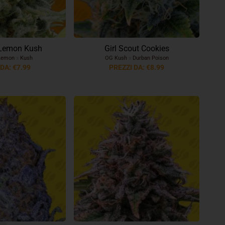
Lemon Kush
Girl Scout Cookies
Lemon
x
Kush
OG Kush
x
Durban Poison
DA: €7.99
PREZZI DA: €8.99