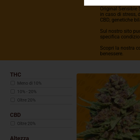
Original Sensible
in caso di stress, 
CBD, genetiche bil
Sul nostro sito pu
specifica condizi
Scopri la nostra c
benessere.
THC
Meno di 10%
10% - 20%
Oltre 20%
CBD
Oltre 20%
Altezza