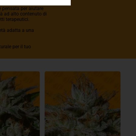
 pensata per aiutare
età ad alto contenuto di
ti terapeutici.
ietà adatta a una
urale per il tuo