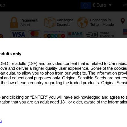
Gr
OGO
SPEDIZIONE GRATUITA
PER ORDINI SUPERIORI A
adults only
€200
ED for adults (18+) and provides content that is related to Cannabi
 ALTO THC
LINEA PRO
SEMI MEDICINALI
STRAIN USA
SEMI SFUSI
TERPENI DELLA CA
rove and deliver a higher quality user experience. Some of the cookies
particular, to allow you to shop from our website. The information provi
al and educational purposes only. Original Sensible Seeds are not res
o the law of each country regarding the traded products. Original Sen
Semi Medicinali
 and clicking on “ENTER” you will have acknowledged and agree to a
 medicale
tion that you are an adult aged 18+ or older, aware of the informatio
 medicale sono sempre più scelti da coltivatori e pazienti che c
ionale. Sebbene le varietà ricche di CBD abbiano guadagnato molt
 ritengono che l’estratto completo della pianta – con alti livelli
ù
rapeutici più ampi rispetto al solo CBD.