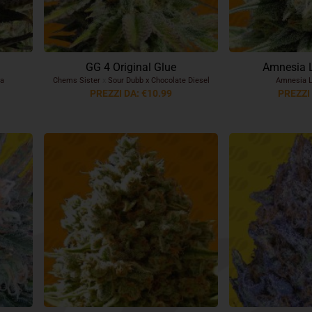
GG 4 Original Glue
Amnesia 
a
Chems Sister
x
Sour Dubb x Chocolate Diesel
Amnesia 
PREZZI DA: €10.99
PREZZI 