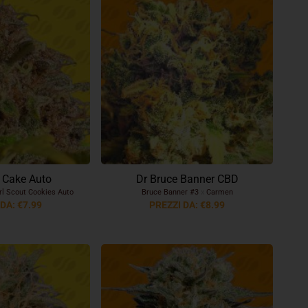
 Cake Auto
Dr Bruce Banner CBD
rl Scout Cookies Auto
Bruce Banner #3
x
Carmen
DA: €7.99
PREZZI DA: €8.99