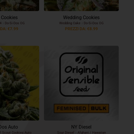
a Cookies
Wedding Cookies
#4
x
Do-Si-Dos OG
Wedding Cake
x
Do-Si-Dos OG
DA: €7.99
PREZZI DA: €8.99
Dos Auto
NY Diesel
l Scout Cookies Auto
Sour Diesel
x
Afghani / Hawaiian