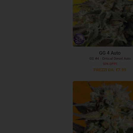
GG 4 Auto
GG #4
x
Critical Diesel Auto
50% OFF!!
PREZZI DA: €7.99