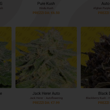
OG
Pure Kush
Auto
sh
Hindu Kush
Afghan Purpl
PREZZI DA: €6.50
PREZZI 
e
Jack Herer Auto
Black 
Jack Herer
x
Autoflowering
Blackberry Kush
x
H
PREZZI DA: €7.99
PREZZI 