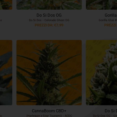
Do Si Dos OG
Gorill
es
Do Si Dos
x
Colorado Ghost OG
Gorilla Glue 
PREZZI DA: €7.99
PREZZI 
CannaBoom CBD+
Do Si 
ic
(Harlequin x Sour Tsunami)
x
ACDC
Do-Si-Dos OG
x
Gir