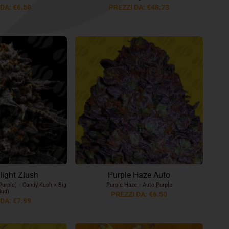
DA: €6.50
PREZZI DA: €48.73
light Zlush
Purple Haze Auto
Purple)
x
Candy Kush × Big
Purple Haze
x
Auto Purple
Bud)
PREZZI DA: €6.50
DA: €7.99