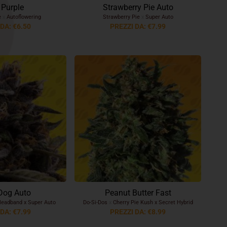
 Purple
Strawberry Pie Auto
e
x
Autoflowering
Strawberry Pie
x
Super Auto
DA: €6.50
PREZZI DA: €7.99
Dog Auto
Peanut Butter Fast
eadband x Super Auto
Do-Si-Dos
x
Cherry Pie Kush x Secret Hybrid
DA: €7.99
PREZZI DA: €8.99