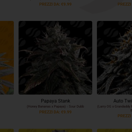
PREZZI DA: €9.99
PREZZI 
Papaya Stank
Auto Twi
(Honey Bananas x Papaya)
x
Sour Dubb
(Larry OG x Grandaddy 
PREZZI DA: €9.99
PREZZI 