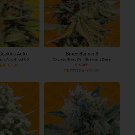
 Cookies Auto
Bruce Banner 3
ies x Auto Ghost OG
Colorado Ghost OG
x
Strawberry Diesel
DA: €7.99
50% OFF!!
PREZZI DA: €10.99