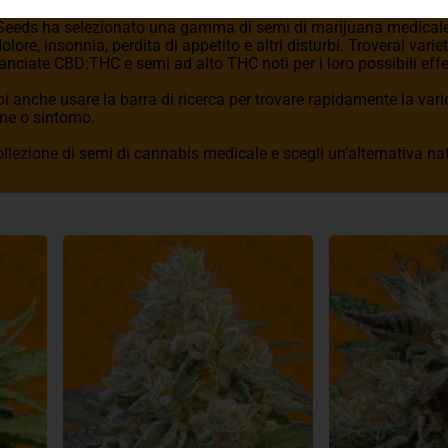
 Seeds ha selezionato una gamma di semi di marijuana medicale
dolore, insonnia, perdita di appetito e altri disturbi. Troverai vari
anciate CBD:THC e semi ad alto THC noti per i loro possibili effet
oi anche usare la barra di ricerca per trovare rapidamente la var
one o sintomo.
ollezione di semi di cannabis medicale e scegli un’alternativa nat