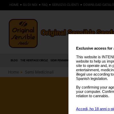
HOME
SU DI NOI
FAQ
SERVIZIO CLIENTI
DOWNLOAD CATAL
Exclusive access for 
This website is INTEND
BLOG
THE HERITAGE CIRCLE
SEMI FEMMINIZZATI
SEMI AUTOFIORENTI
SEMI
website to help us imp
site to operate and, in 
entertainment, medicin
Home
Semi Medicinali
illegal use according t
Spanish legislation.
By confirming your age
Semi di cannabis
your computer. Confirma
relation to cannabis.
I semi di cannabis
naturale e tradiz
ultimi anni, molti
Accedi, ho 18 anni o pi
offrire benefici te