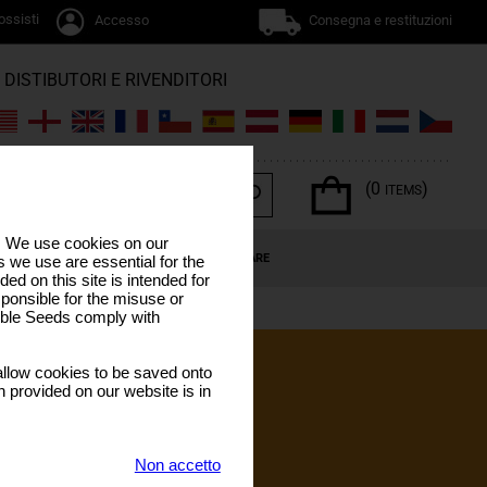
ossisti
Accesso
Consegna e restituzioni
DISTIBUTORI E RIVENDITORI
(0
)
ITEMS
s. We use cookies on our
NNABIS
OFFERTE SPECIALI
CALENDARIO LUNARE
 we use are essential for the
ded on this site is intended for
ponsible for the misuse or
sible Seeds comply with
llow cookies to be saved onto
n provided on our website is in
ercano un sollievo
a popolarità negli
 di THC e CBD – possa
Non accetto