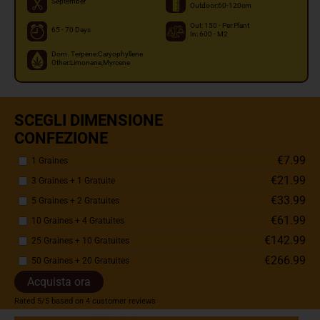
September
Outdoor:60-120cm
Out: 150 - Per Plant
65 - 70 Days
In: 600 - M2
Dom. Terpene:Caryophyllene
Other:Limonene,Myrcene
SCEGLI DIMENSIONE
CONFEZIONE
€7.99
1 Graines
€21.99
3 Graines + 1 Gratuite
€33.99
5 Graines + 2 Gratuites
€61.99
10 Graines + 4 Gratuites
€142.99
25 Graines + 10 Gratuites
€266.99
50 Graines + 20 Gratuites
Acquista ora
Rated
5
/5 based on
4
customer reviews