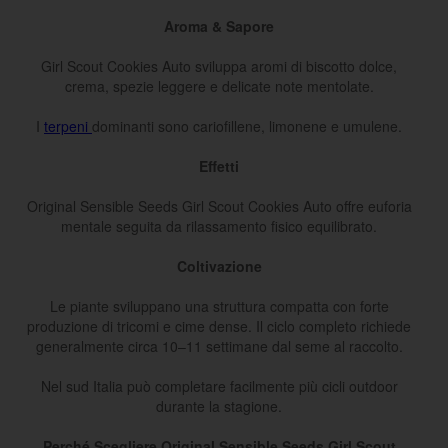
Aroma & Sapore
Girl Scout Cookies Auto sviluppa aromi di biscotto dolce,
crema, spezie leggere e delicate note mentolate.
I
terpeni
dominanti sono cariofillene, limonene e umulene.
Effetti
Original Sensible Seeds Girl Scout Cookies Auto offre euforia
mentale seguita da rilassamento fisico equilibrato.
Coltivazione
Le piante sviluppano una struttura compatta con forte
produzione di tricomi e cime dense. Il ciclo completo richiede
generalmente circa 10–11 settimane dal seme al raccolto.
Nel sud Italia può completare facilmente più cicli outdoor
durante la stagione.
Perché Scegliere Original Sensible Seeds Girl Scout