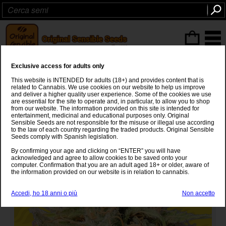
ITEMS
(0
)
Exclusive access for adults only
Girl Scout Cookies Auto
This website is INTENDED for adults (18+) and provides content that is
related to Cannabis. We use cookies on our website to help us improve
(OG Kush
x
Durban Poison) x Auto Ghost OG
and deliver a higher quality user experience. Some of the cookies we use
are essential for the site to operate and, in particular, to allow you to shop
from our website. The information provided on this site is intended for
entertainment, medicinal and educational purposes only. Original
Sensible Seeds are not responsible for the misuse or illegal use according
to the law of each country regarding the traded products. Original Sensible
Seeds comply with Spanish legislation.
By confirming your age and clicking on “ENTER” you will have
acknowledged and agree to allow cookies to be saved onto your
computer. Confirmation that you are an adult aged 18+ or older, aware of
the information provided on our website is in relation to cannabis.
Accedi, ho 18 anni o più
Non accetto