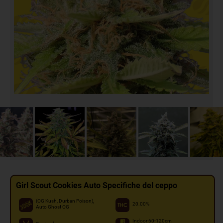
Girl Scout Cookies Auto Specifiche del ceppo
(OG Kush, Durban Poison),
20.00%
Auto Ghost OG
Indoor:60-120cm