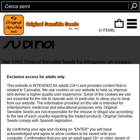
ITEMS
(0
)
SU DI NOI
Nel 1992 Original Sensible Seeds ha intrapreso un viaggio
incredibile per essere pioniere in un business unico e per
portare nel Regno Unito ciò che era disponibile ad
Exclusive access for adults only
Amsterdam, sviluppando sistemi di crescita idroponica e
automatizzata insieme a una gamma eccezionale di semi di
This website is INTENDED for adults (18+) and provides content that is
related to Cannabis. We use cookies on our website to help us improve
cannabis. Grazie al lavoro su genetiche classiche e stabili,
and deliver a higher quality user experience. Some of the cookies we use
Original Sensible ha creato varietà come Bigger Pine e
are essential for the site to operate and, in particular, to allow you to shop
PR#1. La potenza e la resa erano gli obbiettivi principali, ma
from our website. The information provided on this site is intended for
entertainment, medicinal and educational purposes only. Original
ben presto quella che era iniziata come una piccola attività
Sensible Seeds are not responsible for the misuse or illegal use according
artigianale è cresciuta rapidamente o, si potrebbe dire, ‘è
to the law of each country regarding the traded products. Original Sensible
Seeds comply with Spanish legislation.
cresciuta come l’erba’, e la maria è diventata rapidamente
disponibile in tutto il Regno Unito, divenendo più popolare
By confirming your age and clicking on “ENTER” you will have
dell’hashish con il valore aggiunto di potertela coltivare da
acknowledged and agree to allow cookies to be saved onto your
computer. Confirmation that you are an adult aged 18+ or older, aware of
sé.