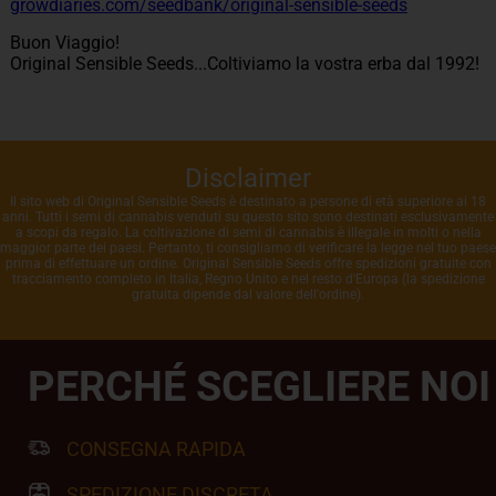
growdiaries.com/seedbank/original-sensible-seeds
Buon Viaggio!
Original Sensible Seeds...Coltiviamo la vostra erba dal 1992!
Disclaimer
Il sito web di Original Sensible Seeds è destinato a persone di età superiore ai 18
anni. Tutti i semi di cannabis venduti su questo sito sono destinati esclusivamente
a scopi da regalo. La coltivazione di semi di cannabis è illegale in molti o nella
maggior parte dei paesi. Pertanto, ti consigliamo di verificare la legge nel tuo paese
prima di effettuare un ordine. Original Sensible Seeds offre spedizioni gratuite con
tracciamento completo in Italia, Regno Unito e nel resto d'Europa (la spedizione
gratuita dipende dal valore dell'ordine).
PERCHÉ SCEGLIERE NOI
CONSEGNA RAPIDA
SPEDIZIONE DISCRETA