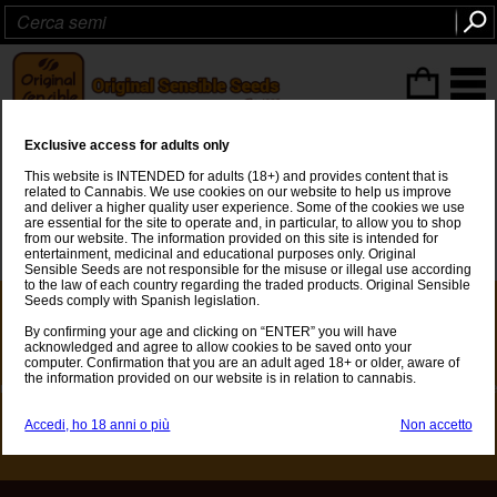
ITEMS
(0
)
Exclusive access for adults only
Page not found.
This website is INTENDED for adults (18+) and provides content that is
related to Cannabis. We use cookies on our website to help us improve
and deliver a higher quality user experience. Some of the cookies we use
Sorry the page does not exists any more.
are essential for the site to operate and, in particular, to allow you to shop
from our website. The information provided on this site is intended for
entertainment, medicinal and educational purposes only. Original
Sensible Seeds are not responsible for the misuse or illegal use according
to the law of each country regarding the traded products. Original Sensible
Seeds comply with Spanish legislation.
Disclaimer
By confirming your age and clicking on “ENTER” you will have
Il sito web di Original Sensible Seeds è destinato a persone di età superiore ai 18
acknowledged and agree to allow cookies to be saved onto your
anni. Tutti i semi di cannabis venduti su questo sito sono destinati esclusivamente
computer. Confirmation that you are an adult aged 18+ or older, aware of
a scopi da regalo. La coltivazione di semi di cannabis è illegale in molti o nella
the information provided on our website is in relation to cannabis.
maggior parte dei paesi. Pertanto, ti consigliamo di verificare la legge nel tuo paese
prima di effettuare un ordine. Original Sensible Seeds offre spedizioni gratuite con
tracciamento completo in Italia, Regno Unito e nel resto d'Europa (la spedizione
Accedi, ho 18 anni o più
Non accetto
gratuita dipende dal valore dell'ordine).