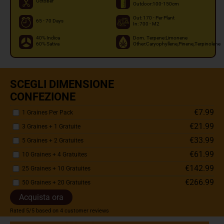
October
Outdoor:100-150cm
Out: 170 - Per Plant
65 - 70 Days
In: 700 - M2
40% Indica
Dom. Terpene:Limonene
60% Sativa
Other:Caryophyllene,Pinene,Terpinolene
SCEGLI DIMENSIONE
CONFEZIONE
€7.99
1 Graines Per Pack
€21.99
3 Graines + 1 Gratuite
€33.99
5 Graines + 2 Gratuites
€61.99
10 Graines + 4 Gratuites
€142.99
25 Graines + 10 Gratuites
€266.99
50 Graines + 20 Gratuites
Acquista ora
Rated
5
/5 based on
4
customer reviews