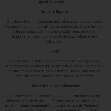
giorni dalla semina.
Aroma & Sapore
Questa varietà sprigiona note dolci di banana matura, crema
d’arancia e agrumi tropicali, con un sottofondo dolce e terroso.
I terpeni principali – limonene, cariofillene, pinene e
terpinolene – creano una fumata fresca, fruttata e ben
bilanciata.
Effetti
Auto Velvet Drip induce un high mentale limpido e positivo,
accompagnato da una leggera distensione fisica. È ideale per
attività creative, uso diurno o situazioni sociali, offrendo un
effetto stimolante senza nervosismo né pesantezza.
Informazioni sulla coltivazione
Questa varietà cresce fino a 70–120 cm, con una struttura
elegante e facile da gestire. È pronta per il raccolto in 65–70
giorni dal seme, rendendola ideale per cicli rapidi. Produce fino
a 700 g/m² indoor e 170 g per pianta outdoor. Con un THC del