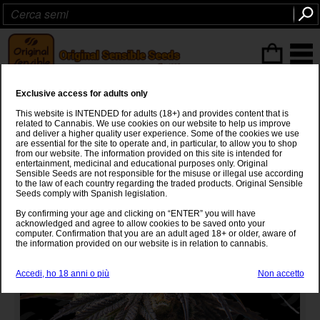
ITEMS
(0
)
Exclusive access for adults only
Auto Velvet Drip
This website is INTENDED for adults (18+) and provides content that is
related to Cannabis. We use cookies on our website to help us improve
Banana OG
x
Purple Punch
and deliver a higher quality user experience. Some of the cookies we use
are essential for the site to operate and, in particular, to allow you to shop
from our website. The information provided on this site is intended for
entertainment, medicinal and educational purposes only. Original
Sensible Seeds are not responsible for the misuse or illegal use according
to the law of each country regarding the traded products. Original Sensible
Seeds comply with Spanish legislation.
By confirming your age and clicking on “ENTER” you will have
acknowledged and agree to allow cookies to be saved onto your
computer. Confirmation that you are an adult aged 18+ or older, aware of
the information provided on our website is in relation to cannabis.
Accedi, ho 18 anni o più
Non accetto