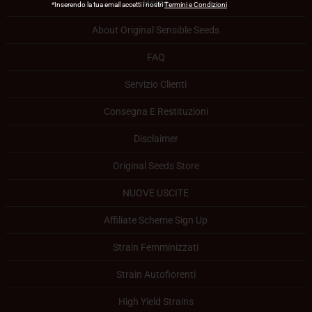
Home
*Inserendo la tua email accetti i nostri
Termini e Condizioni
About Original Sensible Seeds
FAQ
Servizio Clienti
Consegna E Restituzioni
Disclaimer
Original Seeds Store
NUOVE USCITE
Affiliate Scheme Sign Up
Strain Femminizzati
Strain Autofiorenti
High Yield Strains