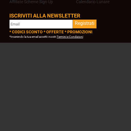
Affiliate Scheme Sign Up
Calendario Lunare
ISCRIVITI ALLA NEWSLETTER
Registrati
* CODICI SCONTO * OFFERTE * PROMOZIONI
*Inserendo la tua email accetti i nostri
Termini e Condizioni