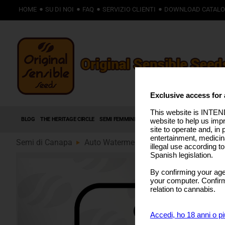
HOME
SU DI NOI
FAQ
SERVIZIO CLIENTI
DOWNLOAD CATAL
Exclusive access for 
This website is INTEND
BLOG
THE HERITAGE CIRCLE
SEMI FEMMINIZZATI
SEMI AUTOFIORENTI
SEMI
website to help us imp
site to operate and, in 
entertainment, medicin
Semi di Canapa
Auto Watermelon Z (89)
illegal use according t
Spanish legislation.
By confirming your age
your computer. Confirma
relation to cannabis.
Accedi, ho 18 anni o pi