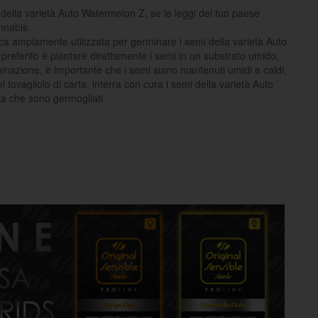
della varietà Auto Watermelon Z, se le leggi del tuo paese
nnabis.
nica ampiamente utilizzata per germinare i semi della varietà Auto
referito è piantare direttamente i semi in un substrato umido.
minazione, è importante che i semi siano mantenuti umidi e caldi,
 tovagliolo di carta, interra con cura i semi della varietà Auto
a che sono germogliati.