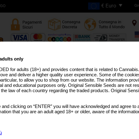
Gr
OGO
SPEDIZIONE GRATUITA
PER ORDINI SUPERIORI A
adults only
€200
ED for adults (18+) and provides content that is related to Cannabi
 ALTO THC
LINEA PRO
SEMI MEDICINALI
STRAIN USA
SEMI SFUSI
TERPENI DELLA CA
rove and deliver a higher quality user experience. Some of the cookies
particular, to allow you to shop from our website. The information provi
al and educational purposes only. Original Sensible Seeds are not res
o the law of each country regarding the traded products. Original Sen
Auto Watermelon Z
 and clicking on “ENTER” you will have acknowledged and agree to a
Watermelon
x
Z x Auto
tion that you are an adult aged 18+ or older, aware of the informatio
SCEGLI DIMENSIONE
CONFEZIONE
ù
Sorry, th
Rated
5
/5 based on
5
customer reviews