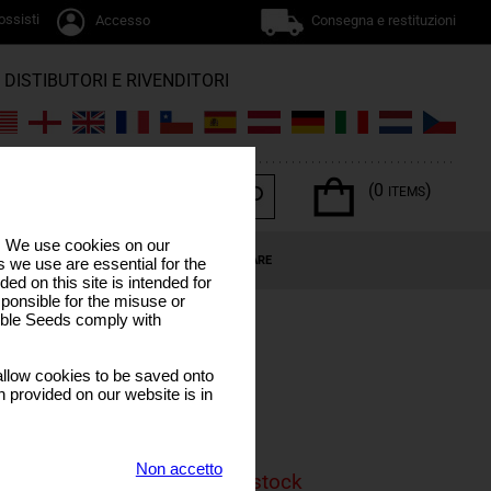
ossisti
Accesso
Consegna e restituzioni
DISTIBUTORI E RIVENDITORI
(0
)
ITEMS
s. We use cookies on our
NNABIS
OFFERTE SPECIALI
CALENDARIO LUNARE
 we use are essential for the
ded on this site is intended for
ponsible for the misuse or
sible Seeds comply with
llow cookies to be saved onto
n provided on our website is in
Non accetto
is product is currenly out of stock