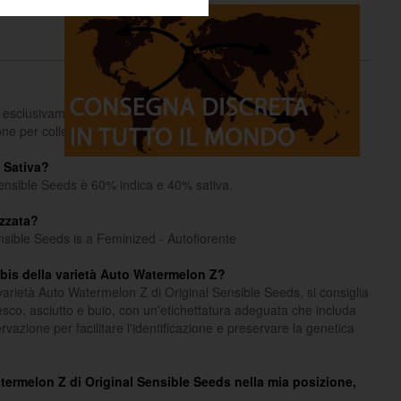
o esclusivamente a scopi informativi e didattici.
one per collezionisti e come souvenir.
Leggi di più
 Sativa?
ensible Seeds è 60% indica e 40% sativa.
zzata?
sible Seeds is a Feminized - Autofiorente
bis della varietà Auto Watermelon Z?
arietà Auto Watermelon Z di Original Sensible Seeds, si consiglia
resco, asciutto e buio, con un'etichettatura adeguata che includa
ervazione per facilitare l'identificazione e preservare la genetica
atermelon Z di Original Sensible Seeds nella mia posizione,