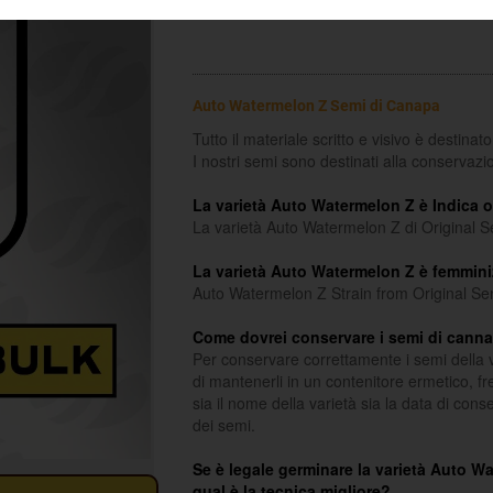
Auto Watermelon Z Semi di Canapa
Tutto il materiale scritto e visivo è destinat
I nostri semi sono destinati alla conservazi
La varietà Auto Watermelon Z è Indica o
La varietà Auto Watermelon Z di Original S
La varietà Auto Watermelon Z è femmini
Auto Watermelon Z Strain from Original Sen
Come dovrei conservare i semi di canna
Per conservare correttamente i semi della v
di mantenerli in un contenitore ermetico, f
sia il nome della varietà sia la data di cons
dei semi.
Se è legale germinare la varietà Auto W
qual è la tecnica migliore?