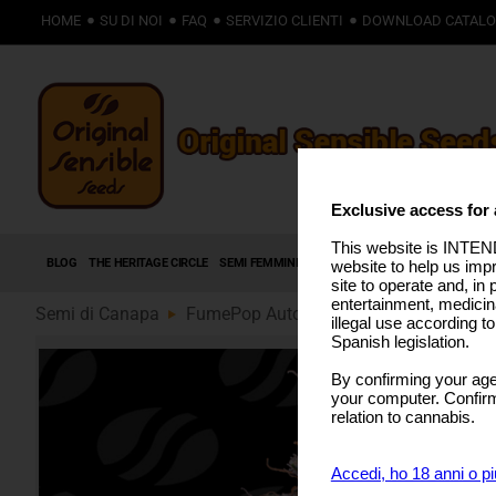
HOME
SU DI NOI
FAQ
SERVIZIO CLIENTI
DOWNLOAD CATAL
Exclusive access for 
This website is INTEND
BLOG
THE HERITAGE CIRCLE
SEMI FEMMINIZZATI
SEMI AUTOFIORENTI
SEMI
website to help us imp
site to operate and, in 
entertainment, medicin
Semi di Canapa
FumePop Auto (89)
illegal use according t
Spanish legislation.
By confirming your age
your computer. Confirma
relation to cannabis.
Accedi, ho 18 anni o pi