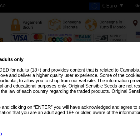
Gr
OGO
SPEDIZIONE GRATUITA
PER ORDINI SUPERIORI A
adults only
€200
ED for adults (18+) and provides content that is related to Cannabi
 ALTO THC
LINEA PRO
SEMI MEDICINALI
STRAIN USA
SEMI SFUSI
TERPENI DELLA CA
rove and deliver a higher quality user experience. Some of the cookies
particular, to allow you to shop from our website. The information provi
al and educational purposes only. Original Sensible Seeds are not res
o the law of each country regarding the traded products. Original Sen
FumePop Auto
 and clicking on “ENTER” you will have acknowledged and agree to a
(Z x Candy Fumez)
x
Big Bud
tion that you are an adult aged 18+ or older, aware of the informatio
SCEGLI DIMENSIONE
CONFEZIONE
ù
€7.99
1 Graine