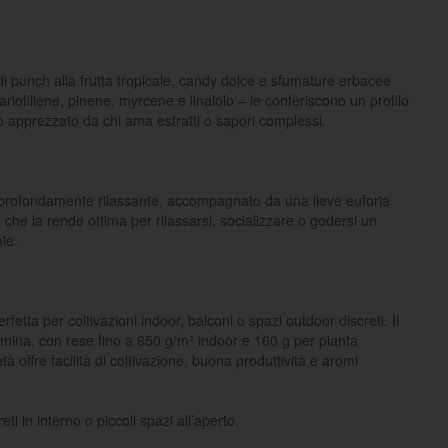
 punch alla frutta tropicale, candy dolce e sfumature erbacee
ariofillene, pinene, myrcene e linalolo – le conferiscono un profilo
o apprezzato da chi ama estratti o sapori complessi.
 profondamente rilassante, accompagnato da una lieve euforia
che la rende ottima per rilassarsi, socializzare o godersi un
le.
tta per coltivazioni indoor, balconi o spazi outdoor discreti. Il
emina, con rese fino a 650 g/m² indoor e 160 g per pianta
à offre facilità di coltivazione, buona produttività e aromi
ti in interno o piccoli spazi all’aperto.