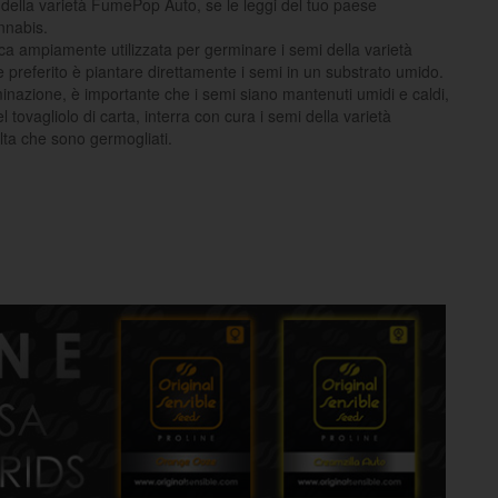
 della varietà FumePop Auto, se le leggi del tuo paese
nnabis.
ica ampiamente utilizzata per germinare i semi della varietà
referito è piantare direttamente i semi in un substrato umido.
minazione, è importante che i semi siano mantenuti umidi e caldi,
 tovagliolo di carta, interra con cura i semi della varietà
ta che sono germogliati.