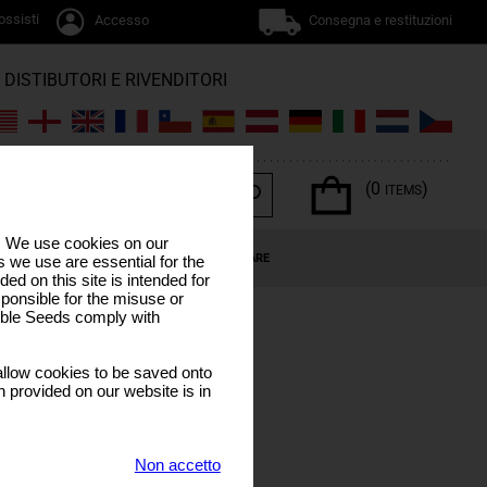
ossisti
Accesso
Consegna e restituzioni
DISTIBUTORI E RIVENDITORI
(0
)
ITEMS
s. We use cookies on our
NNABIS
OFFERTE SPECIALI
CALENDARIO LUNARE
 we use are essential for the
ded on this site is intended for
ponsible for the misuse or
sible Seeds comply with
llow cookies to be saved onto
n provided on our website is in
Non accetto