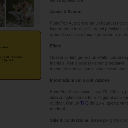
senza appesantire.
Aroma & Sapore
FumePop Auto presenta un bouquet ricco di
leggermente terrose. I terpeni principali – c
aromatico dolce, denso e persistente, molt
Effetti
ctober
Questa varietà genera un effetto corporeo
ut: 160 - Per Plant
n: 650 - M2
mentale. Non è eccessivamente sedativa, il 
momento creativo senza stanchezza menta
Informazioni sulla coltivazione
FumePop Auto cresce fino a 70–100 cm, perfe
ciclo completo va da 65 a 70 giorni dalla s
outdoor. Con un
THC
del 25%, questa variet
moderni.
Stile di coltivazione:
Ideale per grow discre