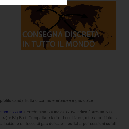
profilo candy-fruttato con note erbacee e gas dolce
emminizzata
a predominanza indica (70% indica / 30% sativa),
) × Big Bud. Compatta e facile da coltivare, offre aromi intensi
ma lucido, e un tocco di gas delicato – perfetta per sessioni serali