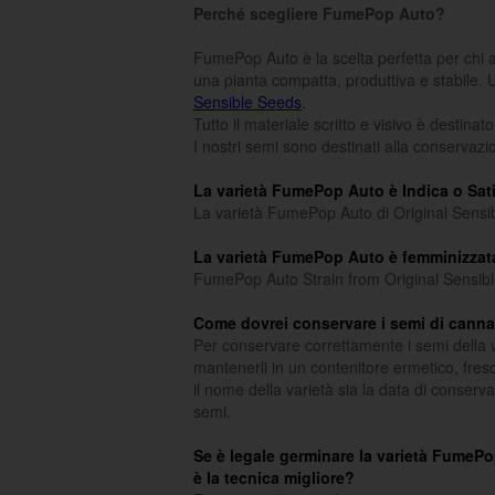
Perché scegliere FumePop Auto?
FumePop Auto è la scelta perfetta per chi a
una pianta compatta, produttiva e stabile.
Sensible Seeds
.
Tutto il materiale scritto e visivo è destinat
I nostri semi sono destinati alla conservazi
La varietà FumePop Auto è Indica o Sat
La varietà FumePop Auto di Original Sensi
La varietà FumePop Auto è femminizzat
FumePop Auto Strain from Original Sensibl
Come dovrei conservare i semi di cann
Per conservare correttamente i semi della 
mantenerli in un contenitore ermetico, fres
il nome della varietà sia la data di conserva
semi.
Se è legale germinare la varietà FumePo
è la tecnica migliore?