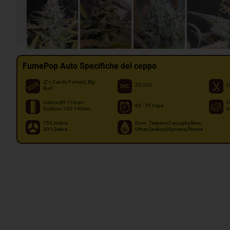
FumePop Auto Specifiche del ceppo
(Z x Candy Fumez), Big
25.00%
O
Bud
Indoor:80-110cm
O
65 - 70 Days
Outdoor:100-140cm
I
70% Indica
Dom. Terpene:Caryophyllene
30% Sativa
Other:Linalool,Myrcene,Pinene