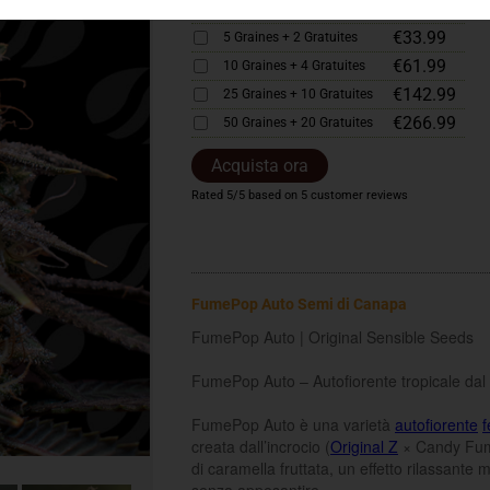
€21.99
3 Graines + 1 Gratuite
€33.99
5 Graines + 2 Gratuites
€61.99
10 Graines + 4 Gratuites
€142.99
25 Graines + 10 Gratuites
€266.99
50 Graines + 20 Gratuites
Acquista ora
Rated
5
/5 based on
5
customer reviews
FumePop Auto Semi di Canapa
FumePop Auto | Original Sensible Seeds
FumePop Auto – Autofiorente tropicale dal 
FumePop Auto è una varietà
autofiorente
f
creata dall’incrocio (
Original Z
× Candy Fumez
di caramella fruttata, un effetto rilassante 