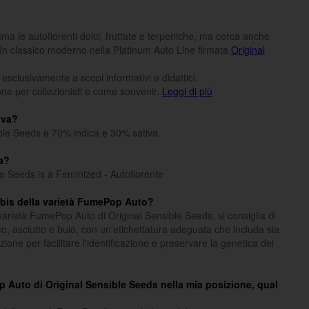
ma le autofiorenti dolci, fruttate e terpeniche, ma cerca anche
 Un classico moderno nella Platinum Auto Line firmata
Original
o esclusivamente a scopi informativi e didattici.
one per collezionisti e come souvenir.
Leggi di più
iva?
ble Seeds è 70% indica e 30% sativa.
a?
e Seeds is a Feminized - Autofiorente
abis della varietà FumePop Auto?
varietà FumePop Auto di Original Sensible Seeds, si consiglia di
co, asciutto e buio, con un'etichettatura adeguata che includa sia
zione per facilitare l'identificazione e preservare la genetica dei
p Auto di Original Sensible Seeds nella mia posizione, qual