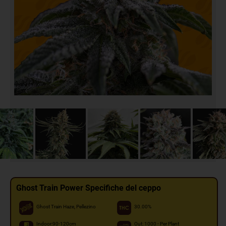
Ghost Train Power Specifiche del ceppo
Ghost Train Haze, Pellezino
30.00%
Indoor:90-120cm
Out: 1000 - Per Plant