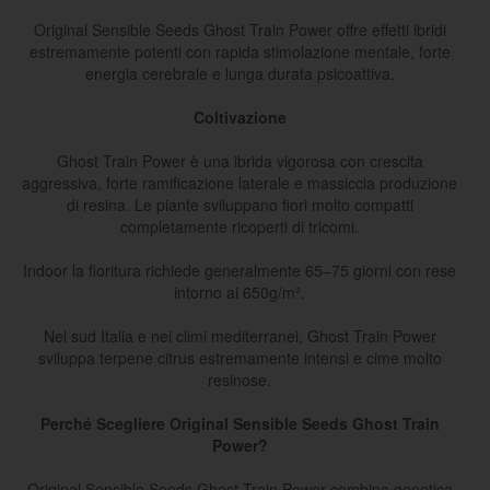
Original Sensible Seeds Ghost Train Power offre effetti ibridi
estremamente potenti con rapida stimolazione mentale, forte
energia cerebrale e lunga durata psicoattiva.
Coltivazione
Ghost Train Power è una ibrida vigorosa con crescita
aggressiva, forte ramificazione laterale e massiccia produzione
di resina. Le piante sviluppano fiori molto compatti
completamente ricoperti di tricomi.
Indoor la fioritura richiede generalmente 65–75 giorni con rese
intorno ai 650g/m².
Nel sud Italia e nei climi mediterranei, Ghost Train Power
sviluppa terpene citrus estremamente intensi e cime molto
resinose.
Perché Scegliere Original Sensible Seeds Ghost Train
Power?
Original Sensible Seeds Ghost Train Power combina genetica