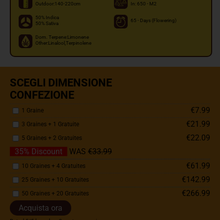
Outdoor:140-220cm
In: 650 - M2
50% Indica
65 - Days (Flowering)
50% Sativa
Dom. Terpene:Limonene
Other:Linalool,Terpinolene
SCEGLI DIMENSIONE
CONFEZIONE
€7.99
1 Graine
€21.99
3 Graines + 1 Gratuite
€22.09
5 Graines + 2 Gratuites
35% Discount
WAS
€33.99
€61.99
10 Graines + 4 Gratuites
€142.99
25 Graines + 10 Gratuites
€266.99
50 Graines + 20 Gratuites
Acquista ora