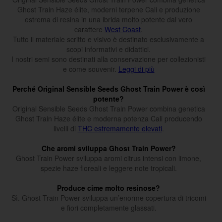
Ghost Train Haze élite, moderni terpene Cali e produzione
estrema di resina in una ibrida molto potente dal vero
carattere
West Coast
.
Tutto il materiale scritto e visivo è destinato esclusivamente a
scopi informativi e didattici.
I nostri semi sono destinati alla conservazione per collezionisti
e come souvenir.
Leggi di più
Perché Original Sensible Seeds Ghost Train Power è così
potente?
Original Sensible Seeds Ghost Train Power combina genetica
Ghost Train Haze élite e moderna potenza Cali producendo
livelli di
THC estremamente elevati
.
Che aromi sviluppa Ghost Train Power?
Ghost Train Power sviluppa aromi citrus intensi con limone,
spezie haze floreali e leggere note tropicali.
Produce cime molto resinose?
Sì. Ghost Train Power sviluppa un’enorme copertura di tricomi
e fiori completamente glassati.