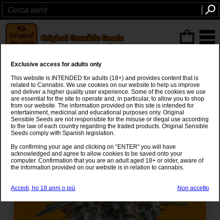
ITEMS
(0
)
Exclusive access for adults only
Ghost Train Power
This website is INTENDED for adults (18+) and provides content that is
related to Cannabis. We use cookies on our website to help us improve
Ghost Train Haze
x
Pellezino
and deliver a higher quality user experience. Some of the cookies we use
are essential for the site to operate and, in particular, to allow you to shop
from our website. The information provided on this site is intended for
entertainment, medicinal and educational purposes only. Original
Sensible Seeds are not responsible for the misuse or illegal use according
to the law of each country regarding the traded products. Original Sensible
Seeds comply with Spanish legislation.
By confirming your age and clicking on “ENTER” you will have
acknowledged and agree to allow cookies to be saved onto your
computer. Confirmation that you are an adult aged 18+ or older, aware of
the information provided on our website is in relation to cannabis.
Accedi, ho 18 anni o più
Non accetto