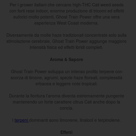
Per i grower italiani che cercano high-THC Cali weed seeds
con forti rese indoor, enorme produzione di tricomi ed effetti
euforici molto potenti, Ghost Train Power offre una vera
esperienza West Coast moderna.
Diversamente da molte haze tradizionali concentrate solo sulla
stimolazione cerebrale, Ghost Train Power aggiunge maggiore
intensità fisica ed effetti ibridi completi.
Aroma & Sapore
Ghost Train Power sviluppa un intenso profilo terpene con
scorza di limone, agrumi, spezie haze floreali, complessità
erbacea e leggere note tropicali.
Durante la fioritura l’aroma diventa estremamente pungente
mantenendo un forte carattere citrus Cali anche dopo la
concia.
I
terpeni
dominanti sono limonene, linalool e terpinolene.
Effetti