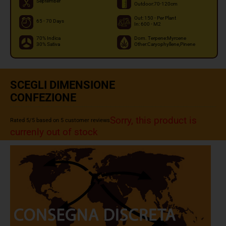
September
Outdoor:70-120cm
Out: 150 - Per Plant
65 - 70 Days
In: 600 - M2
70% Indica
Dom. Terpene:Myrcene
30% Sativa
Other:Caryophyllene,Pinene
SCEGLI DIMENSIONE
CONFEZIONE
Sorry, this product is
Rated
5
/5 based on
5
customer reviews
currenly out of stock