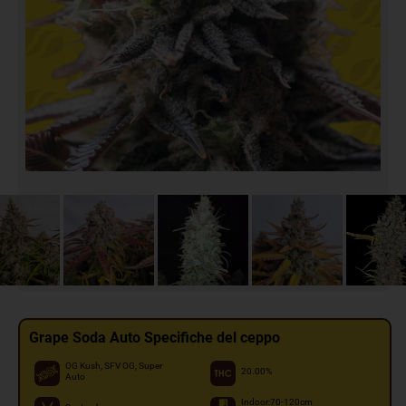
Grape Soda Auto Specifiche del ceppo
OG Kush, SFV OG, Super
20.00%
Auto
Indoor:70-120cm