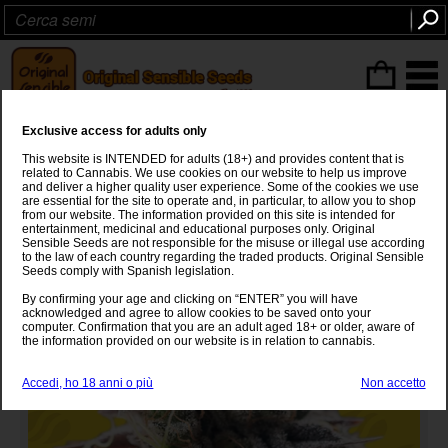
ITEMS
(0
)
Exclusive access for adults only
Grape Soda Auto
This website is INTENDED for adults (18+) and provides content that is
related to Cannabis. We use cookies on our website to help us improve
OG Kush
x
SFV OG x Super Auto
and deliver a higher quality user experience. Some of the cookies we use
are essential for the site to operate and, in particular, to allow you to shop
from our website. The information provided on this site is intended for
entertainment, medicinal and educational purposes only. Original
Sensible Seeds are not responsible for the misuse or illegal use according
to the law of each country regarding the traded products. Original Sensible
Seeds comply with Spanish legislation.
By confirming your age and clicking on “ENTER” you will have
acknowledged and agree to allow cookies to be saved onto your
computer. Confirmation that you are an adult aged 18+ or older, aware of
the information provided on our website is in relation to cannabis.
Accedi, ho 18 anni o più
Non accetto