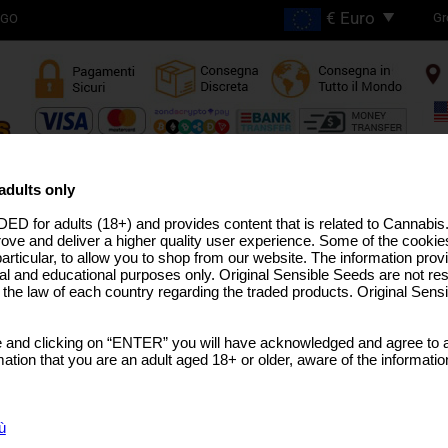
Gr
OGO
SPEDIZIONE GRATUITA
PER ORDINI SUPERIORI A
adults only
€200
ED for adults (18+) and provides content that is related to Cannabi
 ALTO THC
LINEA PRO
SEMI MEDICINALI
STRAIN USA
SEMI SFUSI
TERPENI DELLA CA
rove and deliver a higher quality user experience. Some of the cookies
particular, to allow you to shop from our website. The information provi
al and educational purposes only. Original Sensible Seeds are not res
o the law of each country regarding the traded products. Original Sen
Northern Light Fast
 and clicking on “ENTER” you will have acknowledged and agree to a
Northern Light
x
Secret Hybrid
tion that you are an adult aged 18+ or older, aware of the informatio
SCEGLI DIMENSIONE
CONFEZIONE
ù
€48.73
25 Graines Per Pack