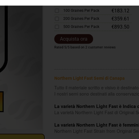
€92.58
50 Graines Per Pack
€183.12
100 Graines Per Pack
€359.61
200 Graines Per Pack
€893.50
500 Graines Per Pack
Acquista ora
Rated
5
/5 based on
2
customer reviews
Northern Light Fast Semi di Canapa
Tutto il materiale scritto e visivo è destinat
I nostri semi sono destinati alla conservazi
La varietà Northern Light Fast è Indica 
La varietà Northern Light Fast di Original
La varietà Northern Light Fast è femmin
Northern Light Fast Strain from Original S