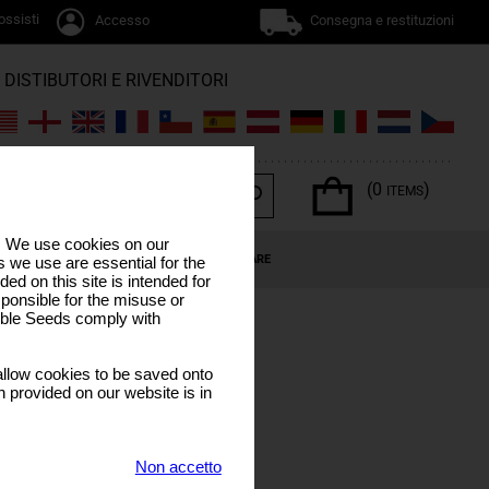
ossisti
Accesso
Consegna e restituzioni
DISTIBUTORI E RIVENDITORI
(0
)
ITEMS
s. We use cookies on our
NNABIS
OFFERTE SPECIALI
CALENDARIO LUNARE
 we use are essential for the
ded on this site is intended for
ponsible for the misuse or
sible Seeds comply with
llow cookies to be saved onto
n provided on our website is in
Non accetto