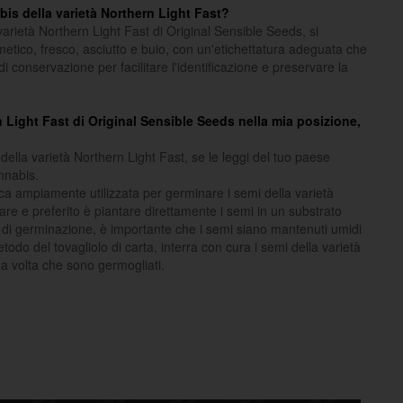
is della varietà Northern Light Fast?
arietà Northern Light Fast di Original Sensible Seeds, si
metico, fresco, asciutto e buio, con un'etichettatura adeguata che
 di conservazione per facilitare l'identificazione e preservare la
n Light Fast di Original Sensible Seeds nella mia posizione,
della varietà Northern Light Fast, se le leggi del tuo paese
nnabis.
ica ampiamente utilizzata per germinare i semi della varietà
re e preferito è piantare direttamente i semi in un substrato
i di germinazione, è importante che i semi siano mantenuti umidi
todo del tovagliolo di carta, interra con cura i semi della varietà
a volta che sono germogliati.