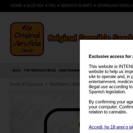
HOME
SU DI NOI
FAQ
SERVIZIO CLIENTI
DOWNLOAD CATAL
Exclusive access for 
This website is INTEND
BLOG
THE HERITAGE CIRCLE
SEMI FEMMINIZZATI
SEMI AUTOFIORENTI
SEMI
website to help us imp
site to operate and, in 
entertainment, medicin
Semi di Canapa
Northern Light Fast (89)
illegal use according t
Spanish legislation.
By confirming your age
your computer. Confirma
relation to cannabis.
Accedi, ho 18 anni o pi