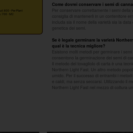
Come dovrei conservare i semi di cannab
Per conservare correttamente i semi della v
ut: 800 - Per Plant
n: 700 - M2
consiglia di mantenerli in un contenitore er
includa sia il nome della varietà sia la data
genetica dei semi.
Se è legale germinare la varietà Norther
qual è la tecnica migliore?
Esistono molti metodi per germinare i semi 
consentono la germinazione dei semi di ca
Il metodo del tovagliolo di carta è una tecn
Northern Light Fast. Un altro metodo popola
umido. Per il successo di entrambi i metod
e caldi, ma senza seccarsi. Utilizzando il me
Northern Light Fast nel mezzo di coltura un