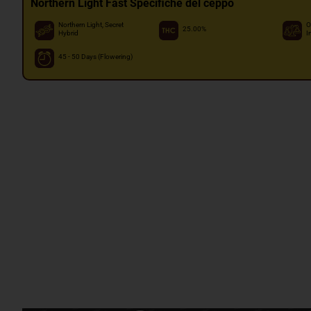
Northern Light Fast Specifiche del ceppo
Northern Light, Secret
O
25.00%
Hybrid
I
45 - 50 Days (Flowering)