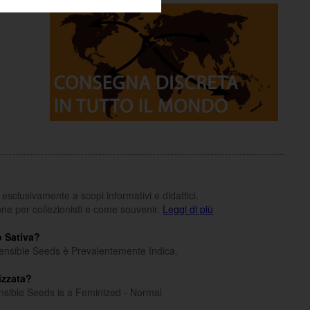
o esclusivamente a scopi informativi e didattici.
one per collezionisti e come souvenir.
Leggi di più
o Sativa?
 Sensible Seeds è Prevalentemente Indica.
izzata?
ensible Seeds is a Feminized - Normal