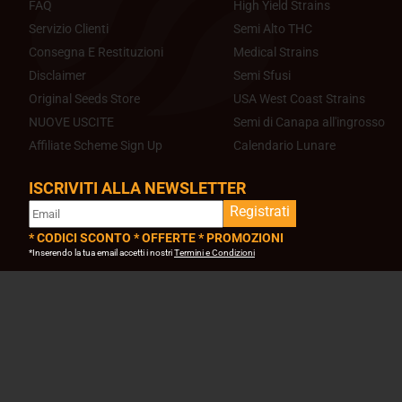
FAQ
High Yield Strains
Servizio Clienti
Semi Alto THC
Consegna E Restituzioni
Medical Strains
Disclaimer
Semi Sfusi
Original Seeds Store
USA West Coast Strains
NUOVE USCITE
Semi di Canapa all'ingrosso
Affiliate Scheme Sign Up
Calendario Lunare
ISCRIVITI ALLA NEWSLETTER
Registrati
* CODICI SCONTO * OFFERTE * PROMOZIONI
*Inserendo la tua email accetti i nostri
Termini e Condizioni