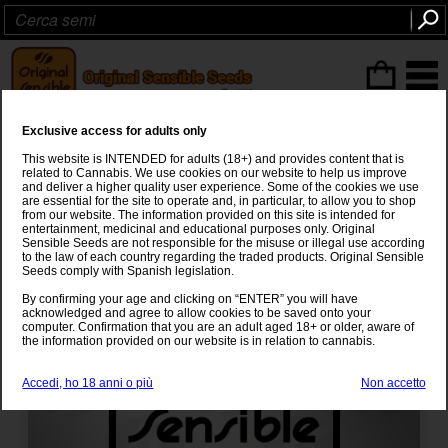
ITEMS
(0
)
Exclusive access for adults only
Power Plant Fast
This website is INTENDED for adults (18+) and provides content that is
related to Cannabis. We use cookies on our website to help us improve
South African Sativa
and deliver a higher quality user experience. Some of the cookies we use
are essential for the site to operate and, in particular, to allow you to shop
from our website. The information provided on this site is intended for
entertainment, medicinal and educational purposes only. Original
Sensible Seeds are not responsible for the misuse or illegal use according
to the law of each country regarding the traded products. Original Sensible
Seeds comply with Spanish legislation.
By confirming your age and clicking on “ENTER” you will have
acknowledged and agree to allow cookies to be saved onto your
computer. Confirmation that you are an adult aged 18+ or older, aware of
the information provided on our website is in relation to cannabis.
Accedi, ho 18 anni o più
Non accetto