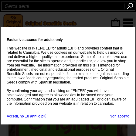
ITEMS
(0
)
Exclusive access for adults only
Purple Thai
This website is INTENDED for adults (18+) and provides content that is
related to Cannabis. We use cookies on our website to help us improve
Purple Thai
x
Afghan Kush
and deliver a higher quality user experience. Some of the cookies we use
are essential for the site to operate and, in particular, to allow you to shop
from our website. The information provided on this site is intended for
entertainment, medicinal and educational purposes only. Original
Sensible Seeds are not responsible for the misuse or illegal use according
to the law of each country regarding the traded products. Original Sensible
Seeds comply with Spanish legislation.
By confirming your age and clicking on “ENTER” you will have
acknowledged and agree to allow cookies to be saved onto your
computer. Confirmation that you are an adult aged 18+ or older, aware of
the information provided on our website is in relation to cannabis.
Accedi, ho 18 anni o più
Non accetto