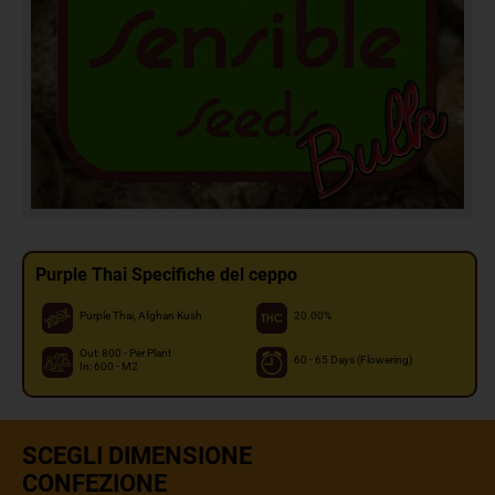
Purple Thai Specifiche del ceppo
Purple Thai, Afghan Kush
20.00%
Out: 800 - Per Plant
60 - 65 Days (Flowering)
In: 600 - M2
SCEGLI DIMENSIONE
CONFEZIONE