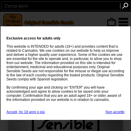
ITEMS
(0
)
Exclusive access for adults only
White Widow Auto
This website is INTENDED for adults (18+) and provides content that is
related to Cannabis. We use cookies on our website to help us improve
White Widow
x
Autoflowering
and deliver a higher quality user experience. Some of the cookies we use
are essential for the site to operate and, in particular, to allow you to shop
from our website. The information provided on this site is intended for
entertainment, medicinal and educational purposes only. Original
Sensible Seeds are not responsible for the misuse or illegal use according
to the law of each country regarding the traded products. Original Sensible
Seeds comply with Spanish legislation.
By confirming your age and clicking on “ENTER” you will have
acknowledged and agree to allow cookies to be saved onto your
computer. Confirmation that you are an adult aged 18+ or older, aware of
the information provided on our website is in relation to cannabis.
Accedi, ho 18 anni o più
Non accetto