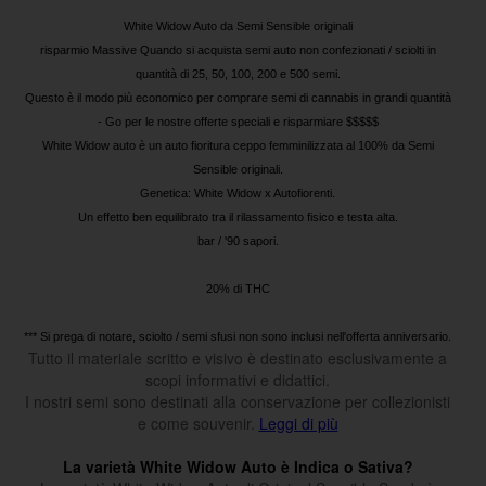
White Widow Auto da Semi Sensible originali
risparmio Massive Quando si acquista semi auto non confezionati / sciolti in
quantità di 25, 50, 100, 200 e 500 semi.
Questo è il modo più economico per comprare semi di cannabis in grandi quantità
- Go per le nostre offerte speciali e risparmiare $$$$$
White Widow auto è un auto fioritura ceppo femminilizzata al 100% da Semi
Sensible originali.
Genetica: White Widow x Autofiorenti.
Un effetto ben equilibrato tra il rilassamento fisico e testa alta.
bar / '90 sapori.
20% di THC
*** Si prega di notare, sciolto / semi sfusi non sono inclusi nell'offerta anniversario.
Tutto il materiale scritto e visivo è destinato esclusivamente a
scopi informativi e didattici.
I nostri semi sono destinati alla conservazione per collezionisti
e come souvenir.
Leggi di più
La varietà White Widow Auto è Indica o Sativa?