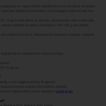
sviluppano un vigore ibrido equilibrato e una struttura compatta
e rami ben distribuiti permettono uno sviluppo uniforme dei fiori.
a 70–75 giorni dal seme al raccolto, producendo rese medio-alte.
 mentre outdoor le piante producono 160–180 g per pianta.
ia che solleva l’umore e rilassamento corporeo morbido, creando
seguita da un rilassamento fisico morbido.
escere?
 70–75 giorni.
?
 candy e una leggera scorza di agrumi.
o esclusivamente a scopi informativi e didattici.
one per collezionisti e come souvenir.
Leggi di più
va?
le Seeds è 60% indica e 40% sativa.