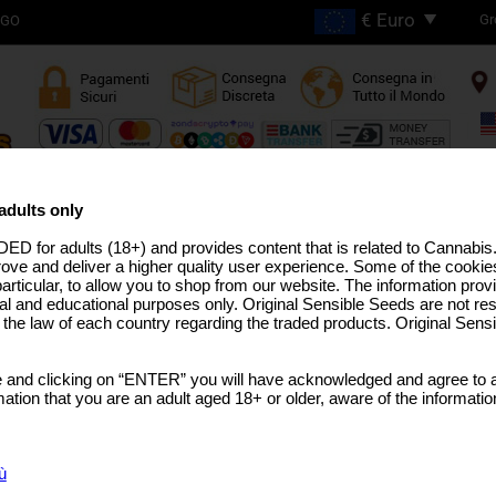
Gr
OGO
SPEDIZIONE GRATUITA
PER ORDINI SUPERIORI A
adults only
€200
ED for adults (18+) and provides content that is related to Cannabi
 ALTO THC
LINEA PRO
SEMI MEDICINALI
STRAIN USA
SEMI SFUSI
TERPENI DELLA CA
rove and deliver a higher quality user experience. Some of the cookies
particular, to allow you to shop from our website. The information provi
al and educational purposes only. Original Sensible Seeds are not res
o the law of each country regarding the traded products. Original Sen
Zoapaya Auto
 and clicking on “ENTER” you will have acknowledged and agree to a
Bruce Banner Auto
x
Papaya x Zkittlez
tion that you are an adult aged 18+ or older, aware of the informatio
SCEGLI DIMENSIONE
CONFEZIONE
ù
€7.99
1 Graine