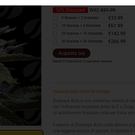
€19.79
3 Graines + 1 Gratuite
10% Discount
WAS
€21.99
€33.99
5 Graines + 2 Gratuites
€61.99
10 Graines + 4 Gratuites
€142.99
25 Graines + 10 Gratuites
€266.99
50 Graines + 20 Gratuites
Acquista ora
Rated
5
/5 based on
3
customer reviews
Zoapaya Auto Semi di Canapa
Zoapaya Auto è una moderna varietà di ca
con l’influenza terpenica dolce di Z e Zoap
un’autofiorente tropicale nota per il suo pro
Il sapore di Zoapaya Auto ruota attorno a 
una leggera scorza di agrumi. Il risultato è