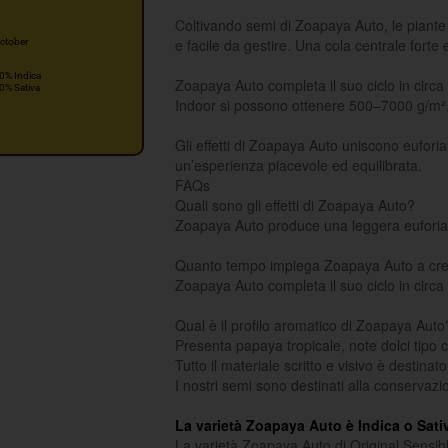
Coltivando semi di Zoapaya Auto, le piante 
e facile da gestire. Una cola centrale forte 
ctober
0% Indica
Zoapaya Auto completa il suo ciclo in circ
0% Sativa
Indoor si possono ottenere 500–7000 g/m²,
Gli effetti di Zoapaya Auto uniscono eufor
un’esperienza piacevole ed equilibrata.
FAQs
Quali sono gli effetti di Zoapaya Auto?
Zoapaya Auto produce una leggera euforia 
Quanto tempo impiega Zoapaya Auto a cr
Zoapaya Auto completa il suo ciclo in circa
Qual è il profilo aromatico di Zoapaya Auto
Presenta papaya tropicale, note dolci tipo
Tutto il materiale scritto e visivo è destinat
I nostri semi sono destinati alla conservazi
La varietà Zoapaya Auto è Indica o Sati
La varietà Zoapaya Auto di Original Sensib