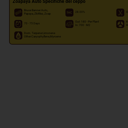
Zoapaya Auto Specifiche del ceppo
Bruce Banner Auto,
28.00%
O
Papaya, Zkittlez, Zoap
Out: 180 - Per Plant
6
70 - 75 Days
In: 700 - M2
4
Dom. Terpene:Limonene
Other:Caryophyllene,Myrcene