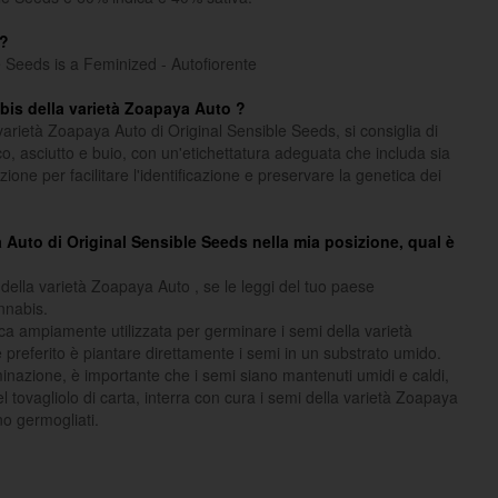
a?
 Seeds is a Feminized - Autofiorente
bis della varietà Zoapaya Auto ?
arietà Zoapaya Auto di Original Sensible Seeds, si consiglia di
co, asciutto e buio, con un'etichettatura adeguata che includa sia
zione per facilitare l'identificazione e preservare la genetica dei
 Auto di Original Sensible Seeds nella mia posizione, qual è
della varietà Zoapaya Auto , se le leggi del tuo paese
nnabis.
ica ampiamente utilizzata per germinare i semi della varietà
preferito è piantare direttamente i semi in un substrato umido.
minazione, è importante che i semi siano mantenuti umidi e caldi,
 tovagliolo di carta, interra con cura i semi della varietà Zoapaya
no germogliati.