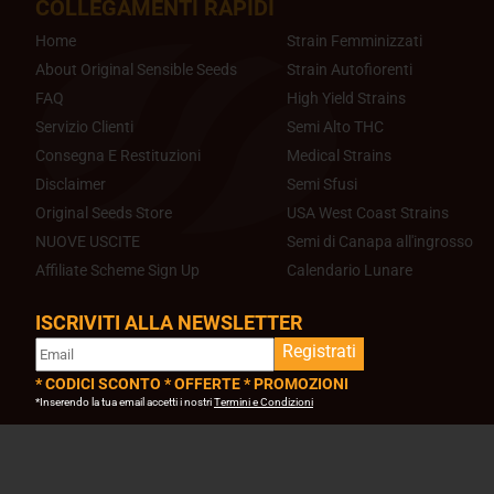
COLLEGAMENTI RAPIDI
Home
Strain Femminizzati
About Original Sensible Seeds
Strain Autofiorenti
FAQ
High Yield Strains
Servizio Clienti
Semi Alto THC
Consegna E Restituzioni
Medical Strains
Disclaimer
Semi Sfusi
Original Seeds Store
USA West Coast Strains
NUOVE USCITE
Semi di Canapa all'ingrosso
Affiliate Scheme Sign Up
Calendario Lunare
ISCRIVITI ALLA NEWSLETTER
Registrati
* CODICI SCONTO * OFFERTE * PROMOZIONI
*Inserendo la tua email accetti i nostri
Termini e Condizioni