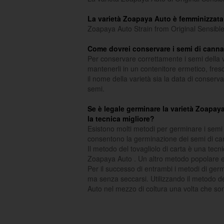
La varietà Zoapaya Auto è femminizzat
Zoapaya Auto Strain from Original Sensible
Come dovrei conservare i semi di canna
Per conservare correttamente i semi della v
mantenerli in un contenitore ermetico, fres
il nome della varietà sia la data di conserva
semi.
Se è legale germinare la varietà Zoapaya
la tecnica migliore?
Esistono molti metodi per germinare i semi 
consentono la germinazione dei semi di ca
Il metodo del tovagliolo di carta è una tecn
Zoapaya Auto . Un altro metodo popolare e 
Per il successo di entrambi i metodi di ger
ma senza seccarsi. Utilizzando il metodo del
Auto nel mezzo di coltura una volta che so