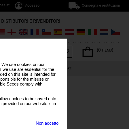
ossisti
Accesso
Consegna e restituzioni
DISTIBUTORI E RIVENDITORI
(0
)
ITEMS
s. We use cookies on our
NNABIS
OFFERTE SPECIALI
CALENDARIO LUNARE
 we use are essential for the
ded on this site is intended for
ponsible for the misuse or
sible Seeds comply with
llow cookies to be saved onto
n provided on our website is in
Non accetto