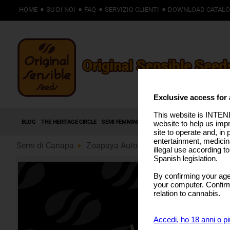
HOME
SU DI NOI
FAQ
SERVIZIO CLIENTI
DOWNLOAD CATAL
Exclusive access for 
This website is INTEND
BLOG
THE HERITAGE CIRCLE
SEMI FEMMINIZZATI
SEMI AUTOFIORENTI
SEMI
website to help us imp
site to operate and, in 
entertainment, medicin
Semi di Canapa
Zoapaya Auto (89)
illegal use according t
Spanish legislation.
By confirming your age
your computer. Confirma
relation to cannabis.
Accedi, ho 18 anni o pi