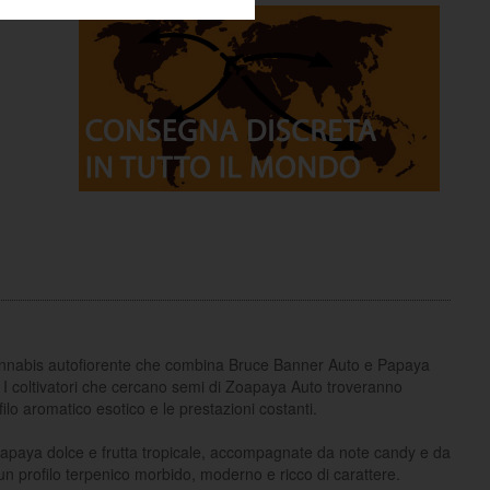
nnabis autofiorente che combina Bruce Banner Auto e Papaya
. I coltivatori che cercano semi di Zoapaya Auto troveranno
filo aromatico esotico e le prestazioni costanti.
papaya dolce e frutta tropicale, accompagnate da note candy e da
 un profilo terpenico morbido, moderno e ricco di carattere.